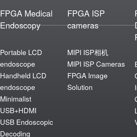
FPGA Medical
FPGA ISP
Endoscopy
cameras
Portable LCD
MIPI ISP相机
endoscope
MIPI ISP Cameras
Handheld LCD
FPGA Image
endoscope
Solution
Minimalist
USB+HDMI
USB Endoscopic
Decoding