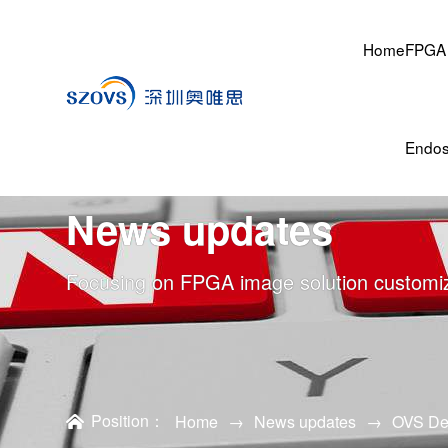
Home
FPGA 
Endo
News updates
Focusing on FPGA image solution customi
Position：
Home
→
News updates
→
OVS De