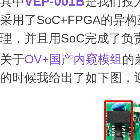
VEP-001B
其中
是我们投
采用了SoC+FPGA的
理，并且用SoC完成了负
关于
OV+国产内窥模组
的
的时候我给出了如下图，