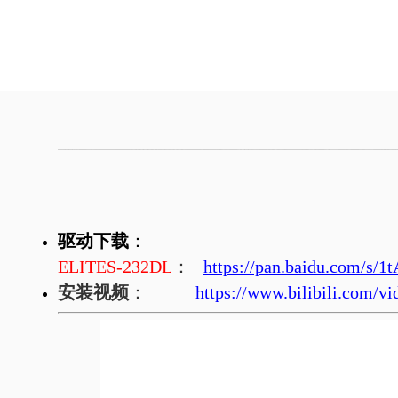
驱动下载
：
ELITES-232DL
：
https://pan.baidu.com/
安装视频
：
https://www.bilibili.com